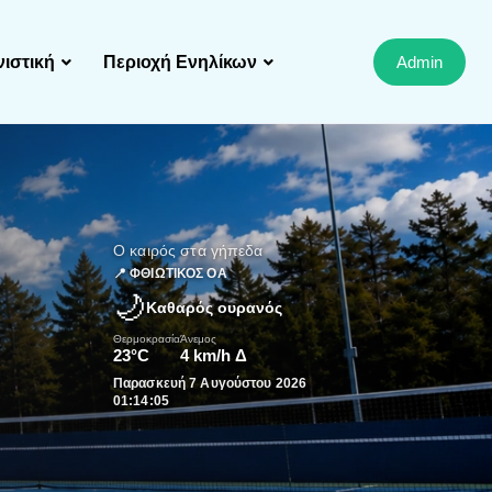
ιστική
Περιοχή Ενηλίκων
Admin
Ο καιρός στα γήπεδα
📍 ΦΘΙΩΤΙΚΟΣ ΟΑ
🌙
Καθαρός ουρανός
Θερμοκρασία
Άνεμος
23°C
4 km/h Δ
Παρασκευή 7 Αυγούστου 2026
01:14:06