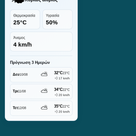
Θερμοκρασία
Υγρασία
25°C
50%
Άνεμος
4 km/h
Πρόγνωση 3 Ημερών
32°C
⛅
23°C
Δευ
10/08
💨 17 km/h
34°C
⛅
22°C
Τρι
11/08
💨 20 km/h
35°C
⛅
22°C
Τετ
12/08
💨 20 km/h