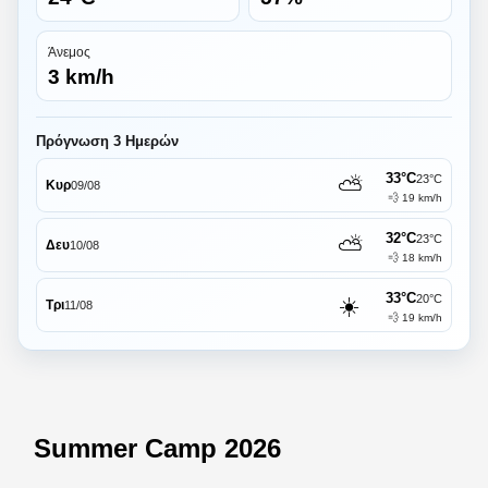
Άνεμος
3 km/h
Πρόγνωση 3 Ημερών
33°C
⛅
23°C
Κυρ
09/08
💨 19 km/h
32°C
⛅
23°C
Δευ
10/08
💨 18 km/h
33°C
☀️
20°C
Τρι
11/08
💨 19 km/h
Summer Camp 2026