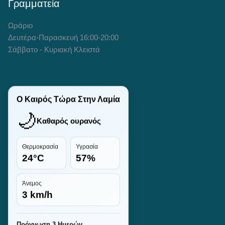
Γραμματεία
Ωράριο
Δευτέρα-Παρασκευή 16:00-20:00
Σάββατο - Κυριακή Κλειστά
Ο Καιρός Τώρα Στην Λαμία
🌙
Καθαρός ουρανός
Θερμοκρασία
Υγρασία
24°C
57%
Άνεμος
3 km/h
Πρόγνωση 3 Ημερών